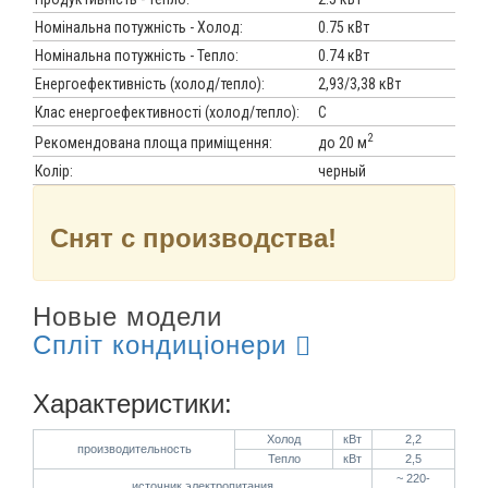
Номінальна потужність - Холод:
0.75 кВт
Номінальна потужність - Тепло:
0.74 кВт
Енергоефективність (холод/тепло):
2,93/3,38 кВт
Клас енергоефективності (холод/тепло):
С
2
до 20 м
Рекомендована площа приміщення:
Колір:
черный
Снят с производства!
Новые модели
Спліт кондиціонери
Характеристики:
Холод
кВт
2,2
производительность
Тепло
кВт
2,5
~ 220-
источник электропитания