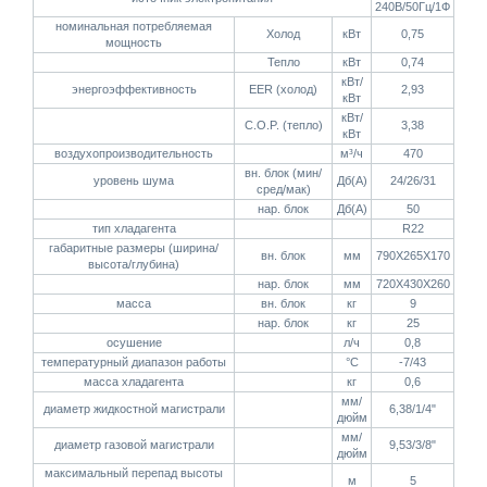
240В/50Гц/1Ф
номинальная потребляемая
Холод
кВт
0,75
мощность
Тепло
кВт
0,74
кВт/
энергоэффективность
EER (холод)
2,93
кВт
кВт/
C.O.P. (тепло)
3,38
кВт
воздухопроизводительность
м³/ч
470
вн. блок (мин/
уровень шума
Дб(А)
24/26/31
сред/мак)
нар. блок
Дб(А)
50
тип хладагента
R22
габаритные размеры (ширина/
вн. блок
мм
790Х265Х170
высота/глубина)
нар. блок
мм
720Х430Х260
масса
вн. блок
кг
9
нар. блок
кг
25
осушение
л/ч
0,8
температурный диапазон работы
°C
-7/43
масса хладагента
кг
0,6
мм/
диаметр жидкостной магистрали
6,38/1/4"
дюйм
мм/
диаметр газовой магистрали
9,53/3/8"
дюйм
максимальный перепад высоты
м
5