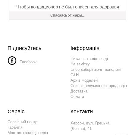
Чтобы кондиционер не был опасен для здоровья
Спасаясь от жары...
Підписуйтесь
Інформація
Питання та відповіді
Facebook
На замітку
Енергозберігаючі технології
C&H
Архів моделей
Список несумлінних продавців
Доставка
Оплата
Сервіс
Контакти
Сервісний центр
Херсон, вул. Грецька
Гарантія
(Леніна), 41
Монтаж кондиціонерів