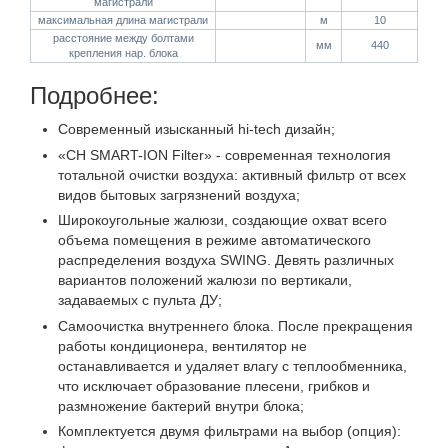
магистрали
максимальная длина магистрали
м
10
расстояние между болтами
мм
440
крепления нар. блока
Подробнее:
Современный изысканный hi-tech дизайн;
«CH SMART-ION Filter» - современная технология
тотальной очистки воздуха: активный фильтр от всех
видов бытовых загрязнений воздуха;
Широкоугольные жалюзи, создающие охват всего
объема помещения в режиме автоматического
распределения воздуха SWING. Девять различных
вариантов положений жалюзи по вертикали,
задаваемых с пульта ДУ;
Самоочистка внутреннего блока. После прекращения
работы кондиционера, вентилятор не
останавливается и удаляет влагу с теплообменника,
что исключает образование плесени, грибков и
размножение бактерий внутри блока;
Комплектуется двумя фильтрами на выбор (опция):