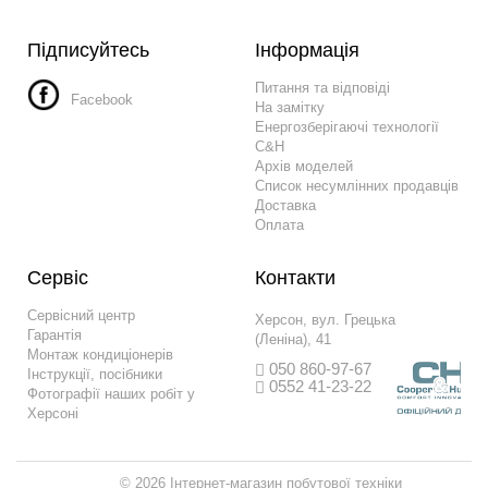
Підписуйтесь
Інформація
Питання та відповіді
Facebook
На замітку
Енергозберігаючі технології
C&H
Архів моделей
Список несумлінних продавців
Доставка
Оплата
Сервіс
Контакти
Сервісний центр
Херсон, вул. Грецька
Гарантія
(Леніна), 41
Монтаж кондиціонерів
050 860-97-67
Інструкції, посібники
0552 41-23-22
Фотографії наших робіт у
Херсоні
© 2026 Інтернет-магазин побутової техніки