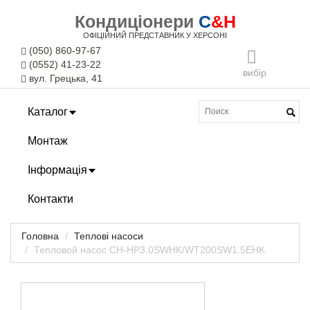
Кондиціонери
C
&H
ОФІЦІЙНИЙ ПРЕДСТАВНИК У ХЕРСОНІ
(050) 860-97-67
(0552) 41-23-22
вибір
вул. Грецька, 41
Каталог
Монтаж
Інформація
Контакти
Головна
Теплові насоси
Тепловой насос CH-HP3.0SWHK/WT200SW1.5EHK