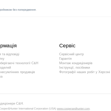
иробником без попередження.
рмація
Сервіс
 та відповіді
Сервісний центр
тку
Гарантія
берігаючі технології C&H
Монтаж кондиціонерів
моделей
Інструкції, посібники
 несумлінних продавців
Фотографії наших робіт у Херсоні
ка
ндиціонери C&H.
ooper&Hunter International Corporation (USA)
www.cooperandhunter.com
.