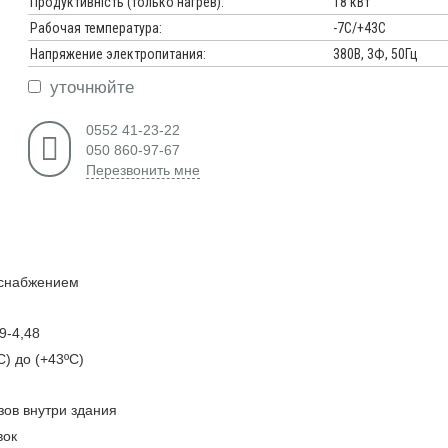
Продуктивність (только нагрев):
18 кВт
Рабочая температура:
-7С/+43С
Напряжение электропитания:
380В, 3Ф, 50Гц
уточнюйте
0552 41-23-22
050 860-97-67
Перезвонить мне
оснабжением
9-4,48
) до (+43ºС)
зов внутри здания
вок