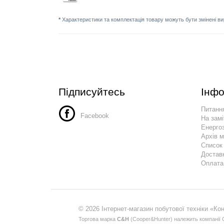
*
Характеристики та комплектація товару можуть бути змінені в
Підписуйтесь
Інфо
Питання
Facebook
На замі
Енергоз
Архів 
Список
Достав
Оплата
© 2026 Інтернет-магазин побутової техніки «Ко
Торгова марка
С&H
(Сooper&Hunter) належить компанії С