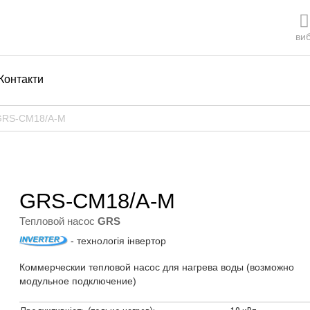
виб
Контакти
 GRS-CM18/A-M
GRS-CM18/A-M
Тепловой насос
GRS
- технологія інвертор
Коммерческии тепловой насос для нагрева воды (возможно
модульное подключение)