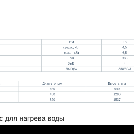
кВт
18
средн., кВт
4,5
макс., кВт
6,5
л/ч
386
Вт/Вт
4
Вт/Гц/Ф
380/50/3
л
Диаметр, мм
Высота, мм
450
940
450
1290
520
1537
с для нагрева воды