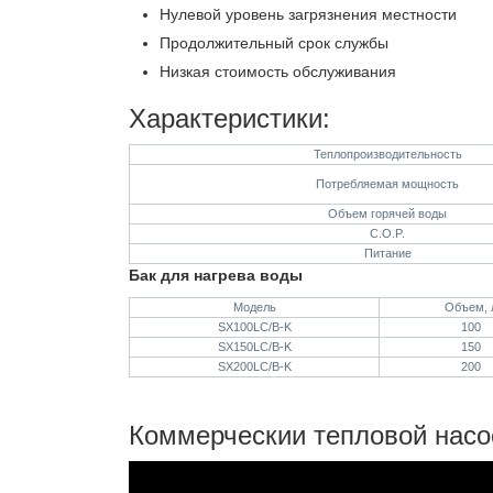
Нулевой уровень загрязнения местности
Продолжительный срок службы
Низкая стоимость обслуживания
Характеристики:
Теплопроизводительность
Потребляемая мощность
Объем горячей воды
C.O.P.
Питание
Бак для нагрева воды
Модель
Объем, 
SX100LC/B-K
100
SX150LC/B-K
150
SX200LC/B-K
200
Коммерческии тепловой насо