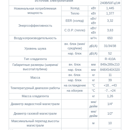
Источник электропитания
240В/50Гц/1Ф
Холод
кВт
1,445
Номинальная потребляемая
мощность
Тепло
кВт
1,377
кВт/
EER (холод)
3,32
кВт
Энергоэффективность
кВт/
C.O.P. (тепло)
3,63
кВт
Воздухопроизводительность
м³/ч
650
вн. блок (мин/
дБ(А)
31/34/38
сред/мак)
Уровень шума
нар. блок
дБ(А)
52
Тип хладагента
R-410A
вн. блок
мм
849х289х210
Габаритные размеры (ширина/
высота/глубина)
нар. блок
мм
848Х540Х320
вн. блок
кг
11
Масса
нар. блок
кг
39
на охлаждение
°C
+18...+43
Температурный диапазон работы
на обогрев
°C
-7...+24
Масса хладагента
кг
1,26
мм/
Диаметр жидкостной магистрали
1/4"
дюйм
мм/
Диаметр газовой магистрали
1/2"
дюйм
Максимальный перепад высоты
м
10
магистрали