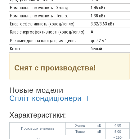
Номінальна потужність - Холод:
1.45 кВт
Номінальна потужність - Тепло:
1.38 кВт
Енергоефективність (холод/тепло):
3,32/3,63 кВт
Клас енергоефективності (холод/тепло):
A
2
до 52 м
Рекомендована площа приміщення:
Колір:
белый
Снят с производства!
Новые модели
Спліт кондиціонери
Характеристики:
Холод
кВт
4,80
Производительность
Тепло
кВт
5,00
~ 220-