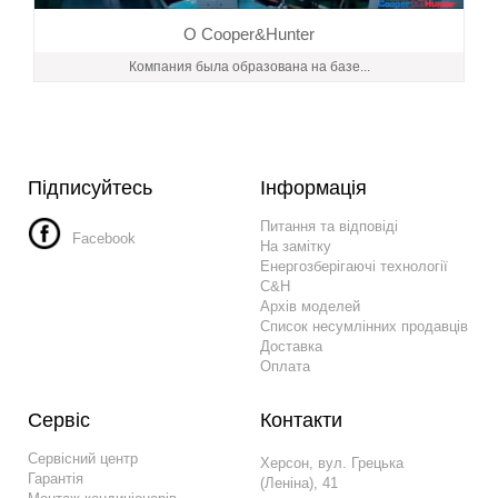
О Cooper&Hunter
Компания была образована на базе...
Підписуйтесь
Інформація
Питання та відповіді
Facebook
На замітку
Енергозберігаючі технології
C&H
Архів моделей
Список несумлінних продавців
Доставка
Оплата
Сервіс
Контакти
Сервісний центр
Херсон, вул. Грецька
Гарантія
(Леніна), 41