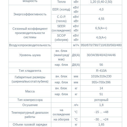
мощность
Тепло
кВт
1,20 (0,40-2,50)
кВт/
EER (холод)
4,0
кВт
Энергоэффективность
C.O.P.
кВт/
4,55
(тепло)
кВт
SEER
кВт/
6,5(А++)
Сезонный коэффициент
(охлаждение)
кВт
производительности
SCOP
кВт/
системы
4,0(А+)
(обогрев)
кВт
Воздухопроизводительность
м³/ч
950/870/790/710/630/560/480
вн. блок
Уровень шума
(мин/сред/
Дб(А)
30/34/38/40/42/44/46
мак)
нар. блок
Дб(А)
56
Тип хладагента
R-410A
вн. блок
мм
1018х319х230
Габаритные размеры
(ширина/высота/глубина)
нар. блок
мм
955×700х396
вн. блок
кг
14
Масса
нар. блок
кг
51
Тип компрессора
роторный
Осушение
л/ч
1,8
на
°C
-15 ... +48
Температурный диапазон
охлаждение
работы
на обогрев
°C
-30 ... +24
Объем газовой зарядки
кг
1,65