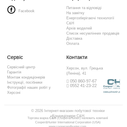
Питання та відповіді
Facebook
На замітку
Енергозберігаючі технології
C&H
Архів моделей
Список несумлінних продавців
Доставка
Оплата
Сервіс
Контакти
Сервісний центр
Херсон, вул. Грецька
Гарантія
(Леніна), 41
Монтаж кондиціонерів
050 860-97-67
Інструкції, посібники
0552 41-23-22
Фотографії наших робіт у
Херсоні
© 2026 Інтернет-магазин побутової техніки
«Кондиціонери C&H.
Торгова марка
С&H
(Сooper&Hunter) належить компанії
Сooper&Hunter International Corporation (USA)
www.cooperandhunter.com
.