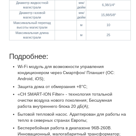
Диаметр жидкостной
мм/
6,38/1/4"
магистрали
дюйм
Диаметр газовой
мм/
15,88/5/8"
магистрали
дюйм
Максимальный перепад
м
10
высоты магистрали
Максимальная длина
м
25
магистрали
Подробнее:
Wi-Fi модуль для возможности управления
кондиционером через Смартфон/ Планшет (ОС:
Android, iOS);
Защита дома от обмерзания +8°C;
«CH SMART-ION Filter» - технология тотальной
очистки воздуха нового поколения; Бесшумная
работа внутреннего блока 20 дБ(А);
Бытовой тепловой насос. Адаптирован для работы на
тепло в северных странах Европы;
Бесперебойная работа в диапазоне 96В-260В.
Инновационный, малогабаритный трансформатор;