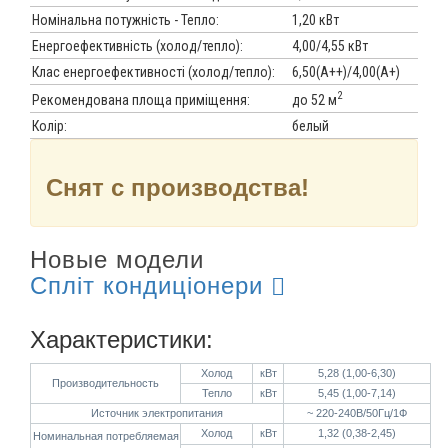
Номінальна потужність - Тепло:
1,20 кВт
Енергоефективність (холод/тепло):
4,00/4,55 кВт
Клас енергоефективності (холод/тепло):
6,50(А++)/4,00(A+)
2
до 52 м
Рекомендована площа приміщення:
Колір:
белый
Снят с производства!
Новые модели
Спліт кондиціонери
Характеристики:
Холод
кВт
5,28 (1,00-6,30)
Производительность
Тепло
кВт
5,45 (1,00-7,14)
Источник электропитания
~ 220-240В/50Гц/1Ф
Холод
кВт
1,32 (0,38-2,45)
Номинальная потребляемая