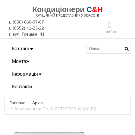
Кондиціонери
C
&H
ОФІЦІЙНИЙ ПРЕДСТАВНИК У ХЕРСОНІ
(050) 860-97-67
(0552) 41-23-22
вибір
вул. Грецька, 41
Каталог
Монтаж
Інформація
Контакти
Головна
Архів
Кондиционер CH-S18FTXTB2S-W (WI-FI)