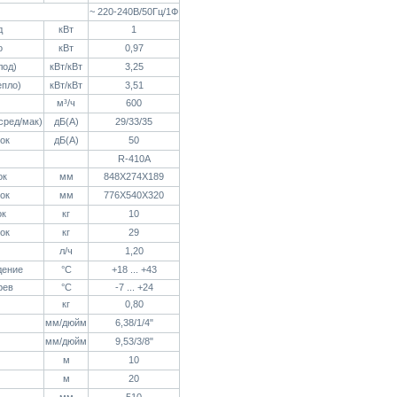
~ 220-240В/50Гц/1Ф
д
кВт
1
о
кВт
0,97
лод)
кВт/кВт
3,25
епло)
кВт/кВт
3,51
м³/ч
600
/сред/мак)
дБ(А)
29/33/35
лок
дБ(А)
50
R-410A
ок
мм
848Х274Х189
лок
мм
776Х540Х320
ок
кг
10
лок
кг
29
л/ч
1,20
дение
°C
+18 ... +43
рев
°C
-7 ... +24
кг
0,80
мм/дюйм
6,38/1/4"
мм/дюйм
9,53/3/8"
м
10
м
20