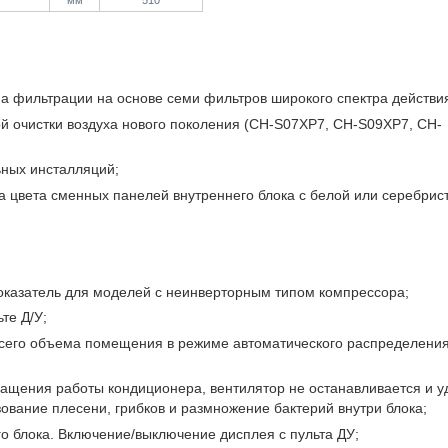
мм
510
ма фильтрации на основе семи фильтров широкого спектра действи
ой очистки воздуха нового поколения (CH-S07XP7, CH-S09XP7, CH-
ных инсталляций;
 цвета сменных панелей внутреннего блока с белой или серебрис
оказатель для моделей с неинверторным типом компрессора;
те Д/У;
сего объема помещения в режиме автоматического распределени
ращения работы кондиционера, вентилятор не останавливается и у
зование плесени, грибков и размножение бактерий внутри блока;
о блока. Включение/выключение дисплея с пульта ДУ;