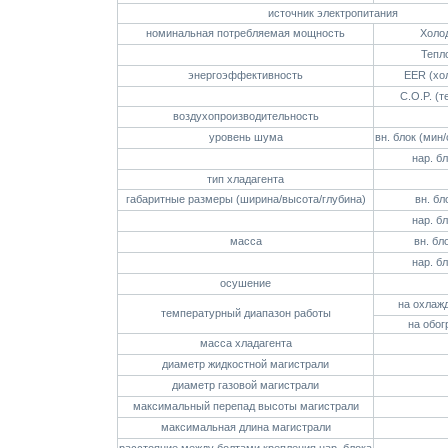
источник электропитания
номинальная потребляемая мощность
Холо
Тепл
энергоэффективность
EER (хо
C.O.P. (т
воздухопроизводительность
уровень шума
вн. блок (мин
нар. б
тип хладагента
габаритные размеры (ширина/высота/глубина)
вн. бл
нар. б
масса
вн. бл
нар. б
осушение
на охлаж
температурный диапазон работы
на обог
масса хладагента
диаметр жидкостной магистрали
диаметр газовой магистрали
максимальный перепад высоты магистрали
максимальная длина магистрали