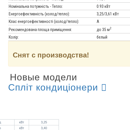
Номінальна потужність - Тепло:
0.93 кВт
Енергоефективність (холод/тепло):
3,25/3,61 кВт
Клас енергоефективності (холод/тепло):
A
2
до 35 м
Рекомендована площа приміщення:
Колір:
белый
Снят с производства!
Новые модели
Спліт кондиціонери
д
кВт
3,25
о
кВт
3,40