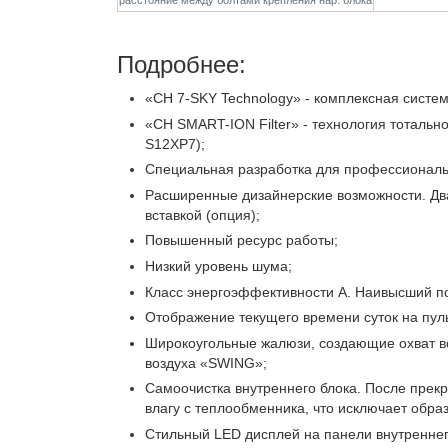
расстояние между болтами крепления нар. блока
Подробнее:
«CH 7-SKY Technology» - комплексная систе
«CH SMART-ION Filter» - технология тотальн
S12XP7);
Специальная разработка для профессиональ
Расширенные дизайнерские возможности. Два
вставкой (опция);
Повышенный ресурс работы;
Низкий уровень шума;
Класс энергоэффективности А. Наивысший п
Отображение текущего времени суток на пуль
Широкоугольные жалюзи, создающие охват в
воздуха «SWING»;
Самоочистка внутреннего блока. После прек
влагу с теплообменника, что исключает обра
Стильный LED дисплей на панели внутреннег