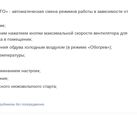
O» - автоматическая смена режимов работы в зависимости от
ие;
им нажатием кнопки максимальной скорости вентилятора для
ха в помещении;
ения обдува холодным воздухом (в режиме «Обогрев»);
температуры;
оминанием настроек;
ния;
ого низковольтного старта;
иробником без попередження.