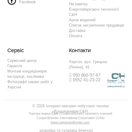
Facebook
На замітку
Енергозберігаючі технології
C&H
Архів моделей
Список несумлінних продавців
Доставка
Оплата
Сервіс
Контакти
Сервісний центр
Херсон, вул. Грецька
Гарантія
(Леніна), 41
Монтаж кондиціонерів
050 860-97-67
Інструкції, посібники
0552 41-23-22
Фотографії наших робіт у
Херсоні
© 2026 Інтернет-магазин побутової техніки
«Кондиціонери C&H.
Торгова марка
С&H
(Сooper&Hunter) належить компанії
Сooper&Hunter International Corporation (USA)
www.cooperandhunter.com
.
розробка та супровід
ikherson