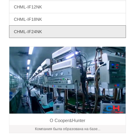
CHML-IF12NK
CHML-IF18NK
CHML-IF24NK
О Cooper&Hunter
Компания была образована на базе...