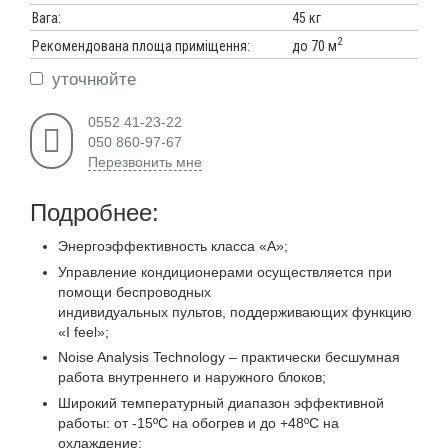
Вага:
45 кг
2
до 70 м
Рекомендована площа приміщення:
уточнюйте
0552 41-23-22
050 860-97-67
Перезвонить мне
Подробнее:
Энергоэффективность класса «А»;
Управление кондиционерами осуществляется при
помощи беспроводных
индивидуальных пультов, поддерживающих функцию
«I feel»;
Noise Analysis Technology – практически бесшумная
работа внутреннего и наружного блоков;
Широкий температурный диапазон эффективной
работы: от -15ºС на обогрев и до +48ºС на
охлаждение;