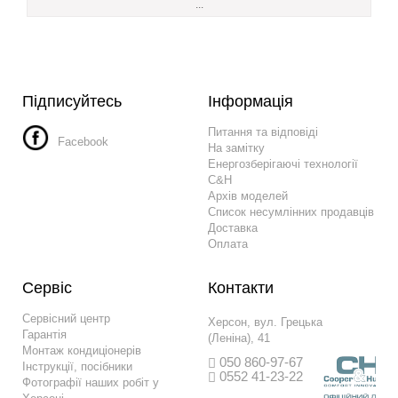
...
Підписуйтесь
Інформація
Питання та відповіді
Facebook
На замітку
Енергозберігаючі технології
C&H
Архів моделей
Список несумлінних продавців
Доставка
Оплата
Сервіс
Контакти
Сервісний центр
Херсон, вул. Грецька
Гарантія
(Леніна), 41
Монтаж кондиціонерів
050 860-97-67
Інструкції, посібники
0552 41-23-22
Фотографії наших робіт у