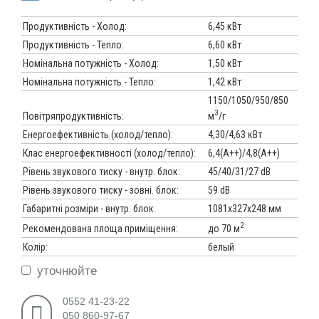
Продуктивність - Холод:
6,45 кВт
Продуктивність - Тепло:
6,60 кВт
Номінальна потужність - Холод:
1,50 кВт
Номінальна потужність - Тепло:
1,42 кВт
1150/1050/950/850
3
м
/г
Повітряпродуктивність:
Енергоефективність (холод/тепло):
4,30/4,63 кВт
Клас енергоефективності (холод/тепло):
6,4(А++)/4,8(А++)
Рівень звукового тиску - внутр. блок:
45/40/31/27 dB
Рівень звукового тиску - зовні. блок:
59 dB
Габаритні розміри - внутр. блок:
1081х327х248 мм
2
до 70 м
Рекомендована площа приміщення:
Колір:
белый
уточнюйте
0552 41-23-22
050 860-97-67