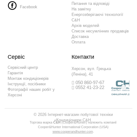
Питання та відповіді
Facebook
На замітку
Енергозберігаючі технології
C&H
Архів моделей
Список несумлінних продавців
Доставка
Оплата
Сервіс
Контакти
Сервісний центр
Херсон, вул. Грецька
Гарантія
(Леніна), 41
Монтаж кондиціонерів
050 860-97-67
Інструкції, посібники
0552 41-23-22
Фотографії наших робіт у
Херсоні
© 2026 Інтернет-магазин побутової техніки
«Кондиціонери C&H.
Торгова марка
С&H
(Сooper&Hunter) належить компанії
Сooper&Hunter International Corporation (USA)
www.cooperandhunter.com
.