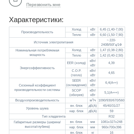
Перезвонить мне
Характеристики:
Холод
кВт
6,45 (1,40-7,00)
Производительность
Тепло
кВт
6,60 (1,50-7,90)
~ 220-
Источник электропитания
240В/50Гц/1Ф
Холод
кВт
1,47 (0,38-2,80)
Номинальная потребляемая
мощность
Тепло
кВт
1,42 (0,40-2,50)
кВт/
EER (холод)
4,39
кВт
Энергоэффективность
C.O.P.
кВт/
4,65
(тепло)
кВт
SEER
кВт/
6,4(А++)
(охлаждение)
кВт
Сезонный коэффициент
производительности системы
SCOP
кВт/
5,1(А+++)
(обогрев)
кВт
3
Воздухопроизводительность
м
/ч
1090/930/670/560
вн. блок
дБ(А)
45/40/31/27
Уровень шума
нар. блок
дБ(А)
59
Тип хладагента
R32
вн. блок
мм
1081х327х248
Габаритные размеры (ширина/
высота/глубина)
нар. блок
мм
960х700х396
вн. блок
кг
16