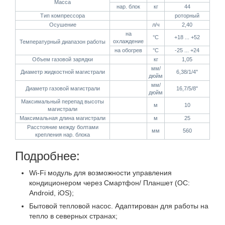
Масса
нар. блок
кг
44
Тип компрессора
роторный
Осушение
л/ч
2,40
на
°C
+18 ... +52
охлаждение
Температурный диапазон работы
на обогрев
°C
-25 ... +24
Объем газовой зарядки
кг
1,05
мм/
Диаметр жидкостной магистрали
6,38/1/4"
дюйм
мм/
Диаметр газовой магистрали
16,7/5/8"
дюйм
Максимальный перепад высоты
м
10
магистрали
Максимальная длина магистрали
м
25
Расстояние между болтами
мм
560
крепления нар. блока
Подробнее:
Wi-Fi модуль для возможности управления
кондиционером через Смартфон/ Планшет (ОС:
Android, iOS);
Бытовой тепловой насос. Адаптирован для работы на
тепло в северных странах;