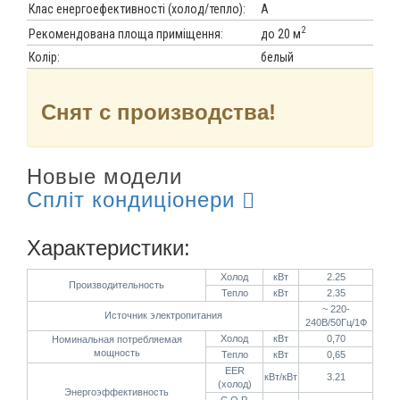
Клас енергоефективності (холод/тепло):
A
2
до 20 м
Рекомендована площа приміщення:
Колір:
белый
Снят с производства!
Новые модели
Спліт кондиціонери
Характеристики:
Холод
кВт
2.25
Производительность
Тепло
кВт
2.35
~ 220-
Источник электропитания
240В/50Гц/1Ф
Холод
кВт
0,70
Номинальная потребляемая
мощность
Тепло
кВт
0,65
EER
кВт/кВт
3.21
(холод)
Энергоэффективность