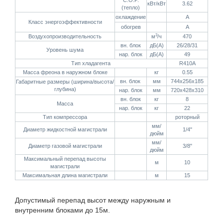
C.O.P.
кВт/кВт
3.62
(тепло)
охлаждение
А
Класс энергоэффективности
обогрев
А
3
Воздухопроизводительность
м
/ч
470
вн. блок
дБ(А)
26/28/31
Уровень шума
нар. блок
дБ(А)
49
Тип хладагента
R410А
Масса фреона в наружном блоке
кг
0.55
вн. блок
мм
744х256х185
Габаритные размеры (ширина/высота/
глубина)
нар. блок
мм
720х428х310
вн. блок
кг
8
Масса
нар. блок
кг
22
Тип компрессора
роторный
мм/
Диаметр жидкостной магистрали
1/4"
дюйм
мм/
Диаметр газовой магистрали
3/8"
дюйм
Максимальный перепад высоты
м
10
магистрали
Максимальная длина магистрали
м
15
Допустимый перепад высот между наружным и
внутренним блоками до 15м.