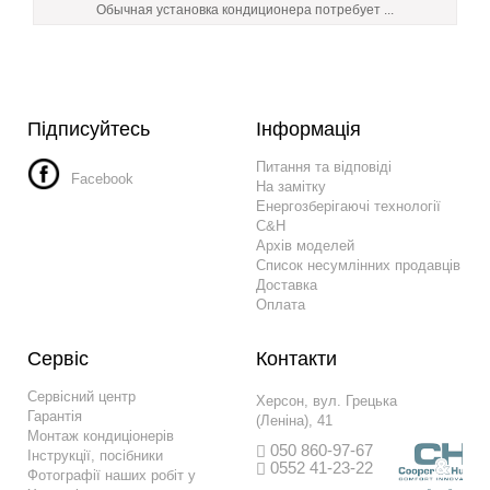
Обычная установка кондиционера потребует ...
Підписуйтесь
Інформація
Питання та відповіді
Facebook
На замітку
Енергозберігаючі технології
C&H
Архів моделей
Список несумлінних продавців
Доставка
Оплата
Сервіс
Контакти
Сервісний центр
Херсон, вул. Грецька
Гарантія
(Леніна), 41
Монтаж кондиціонерів
050 860-97-67
Інструкції, посібники
0552 41-23-22
Фотографії наших робіт у