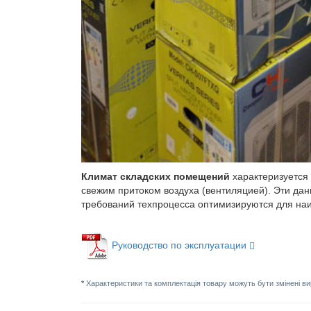
Климат складских помещений
характеризуется
свежим притоком воздуха (вентиляцией). Эти дан
требований техпроцесса оптимизируются для на
Руководство по эксплуатации
*
Характеристики та комплектація товару можуть бути змінені в