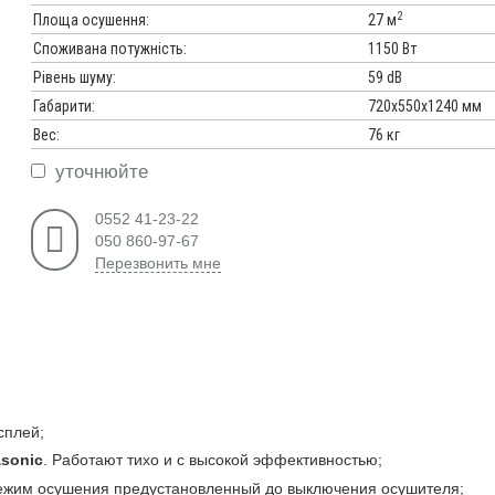
2
Площа осушення:
27 м
Споживана потужність:
1150 Вт
Рівень шуму:
59 dB
Габарити:
720x550x1240 мм
Вес:
76 кг
уточнюйте
0552 41-23-22
050 860-97-67
Перезвонить мне
сплей;
sonic
. Работают тихо и с высокой эффективностью;
режим осушения предустановленный до выключения осушителя;