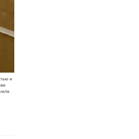
стью и
кже
нала.