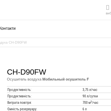
виб
Контакти
здуха CH-D90FW
CH-D90FW
Осушитель воздуха
Мобильный осушитель F
Продуктивність:
3,75 л/час
Продуктивність:
90 л/сутки
3
Витрата повітря:
700 м
/час
Ємність резервуару:
6 л