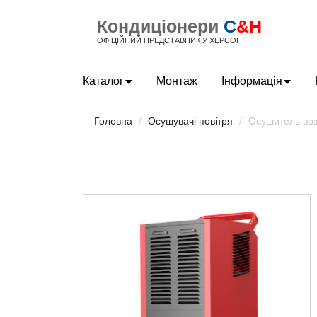
Кондиціонери
C
&H
ОФІЦІЙНИЙ ПРЕДСТАВНИК У ХЕРСОНІ
Каталог
Монтаж
Інформація
Головна
Осушувачі повітря
Осушитель во