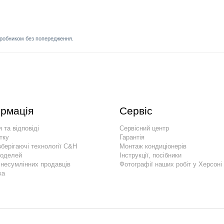
иробником без попередження.
рмація
Сервіс
 та відповіді
Сервісний центр
тку
Гарантія
берігаючі технології C&H
Монтаж кондиціонерів
моделей
Інструкції, посібники
 несумлінних продавців
Фотографії наших робіт у Херсоні
ка