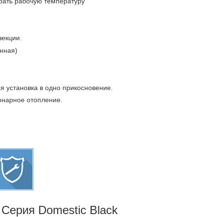
брать рабочую температуру
векции.
нная)
.
я установка в одно прикосновение.
онарное отопление.
Серия Domestic Black