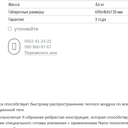
Масса:
4,6 кг
Габаритные размеры:
690х460x130 мм
Гарантия:
3 года
уточнюйте
0552 41-23-22
050 860-97-67
Перезвонить мне
а способствует быстрому распространению теплого воздуха по вс
ионной тяги.
льнолитая Х-образная ребристая конструкция, которая способству
ие специального сплава алюминия с применением Nano-технолог