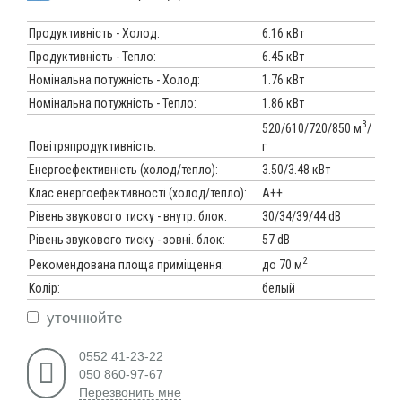
Продуктивність - Холод:
6.16 кВт
Продуктивність - Тепло:
6.45 кВт
Номінальна потужність - Холод:
1.76 кВт
Номінальна потужність - Тепло:
1.86 кВт
3
520/610/720/850 м
/
г
Повітряпродуктивність:
Енергоефективність (холод/тепло):
3.50/3.48 кВт
Клас енергоефективності (холод/тепло):
A++
Рівень звукового тиску - внутр. блок:
30/34/39/44 dB
Рівень звукового тиску - зовні. блок:
57 dB
2
до 70 м
Рекомендована площа приміщення:
Колір:
белый
уточнюйте
0552 41-23-22
050 860-97-67
Перезвонить мне