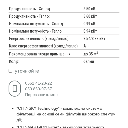
Продуктивність - Холод:
3.50 кВт
Продуктивність - Тепло:
3.60 кВт
Номінальна потужність - Холод:
0.99 кВт
Номінальна потужність - Тепло:
0.94 кВт
Енергоефективність (холод/тепло):
3.54/3.83 кВт
Клас енергоефективності (холод/тепло):
A++
2
до 35 м
Рекомендована площа приміщення:
Колір:
белый
уточнюйте
0552 41-23-22
050 860-97-67
Перезвонить мне
"CH 7-SKY Technology" - комплексна система
фільтрації на основі семи фільтрів широкого спектру
дії;
"CH SMART-ION Filter" - технологія тотального