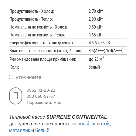
Продуктивність - Холод:
2,70 кВт
Продуктивність - Тепло:
2,93 кВт
Номінальна потужність - Холод:
0,59 кВт
Номінальна потужність - Тепло:
0,65 кВт
Енергоефективність (холод/тепло):
4,57/4,55 кВт
Клас енергоефективності (холод/тепло):
8,5(А+++)/5.4(А+++)
2
до 26 м
Рекомендована площа приміщення:
Колір:
белый
уточнюйте
0552 41-23-22
050 860-97-67
Перезвонить мне
Тепловой насос
SUPREME CONTINENTAL
доступен в четырёх цветах:
чёрный
,
золотой
,
металлик
и
белый