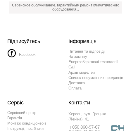
Сервисное обслуживание, гарантийным ремонт климатического
оборудования...
Підписуйтесь
Інформація
Питання та відповіді
Facebook
На замітку
Енергозберігаючі технології
C&H
Архів моделей
Список несумлінних продавців
Доставка
Оплата
Сервіс
Контакти
Сервісний центр
Херсон, вул. Грецька
Гарантія
(Леніна), 41
Монтаж кондиціонерів
050 860-97-67
Інструкції, посібники