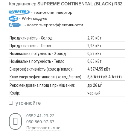
Кондиционер
SUPREME CONTINENTAL (BLACK) R32
- технологія інвертор
- Wi-Fi модуль
- класс энергоэффективности
Продуктивність - Холод:
2,70 кВт
Продуктивність - Тепло:
2,93 кВт
Номінальна потужність - Холод:
0,59 кВт
Номінальна потужність - Тепло:
0,65 кВт
Енергоефективність (холод/тепло):
4,57/4,55 кВт
Клас енергоефективності (холод/тепло):
8,5(А+++)/5.4(А+++)
2
до 26 м
Рекомендована площа приміщення:
Колір:
черный
уточнюйте
0552 41-23-22
050 860-97-67
Перезвонить мне