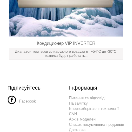
Кондиционер VIP INVERTER
Диапазон температур наружного воздуха от +54°C до -30°С,
техника будет работать...
Підписуйтесь
Інформація
Питання та відповіді
Facebook
На замітку
Енергозберігаючі технології
C&H
Архів моделей
Список несумлінних продавців
Доставка