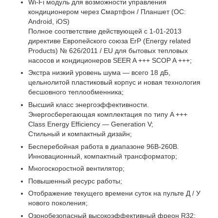
Wi-Fi модуль для возможности управления
кондиционером через Смартфон / Планшет (ОС:
Android, iOS)
Полное соответствие действующей c 1-01-2013
директиве Европейского союза ErP (Energy related
Products) № 626/2011 / EU для бытовых тепловых
насосов и кондиционеров SEER A +++ SCOP A +++;
Экстра низкий уровень шума — всего 18 дБ,
цельнолитой пластиковый корпус и новая технология
бесшовного теплообменника;
Высший класс энергоэффективности.
Энергосберегающая комплектация по типу A +++
Class Energy Efficiency — Generation V;
Стильный и компактный дизайн;
Бесперебойная работа в диапазоне 96В-260В.
Инновационный, компактный трансформатор;
Многоскоростной вентилятор;
Повышенный ресурс работы;
Отображение текущего времени суток на пульте Д / У
нового поколения;
Озонобезопасный высокоэффективный фреон R32;