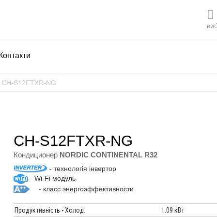
виб
Контакти
р CH-S12FTXR-NG
CH-S12FTXR-NG
Кондиционер
NORDIC CONTINENTAL R32
- технологія інвертор
- Wi-Fi модуль
- класс энергоэффективности
Продуктивність - Холод:
1.09 кВт