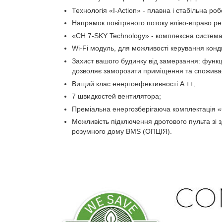
Технологія «I-Action» - плавна і стабільна р
Напрямок повітряного потоку вліво-вправо ре
«CH 7-SKY Technology» - комплексна система ф
Wi-Fi модуль, для можливості керування конд
Захист вашого будинку від замерзання: функц
дозволяє заморозити приміщення та споживає
Вищий клас енергоефективності A ++;
7 швидкостей вентилятора;
Преміальна енергозберігаюча комплектація «G
Можливість підключення дротового пульта зі
розумного дому BMS (ОПЦІЯ).