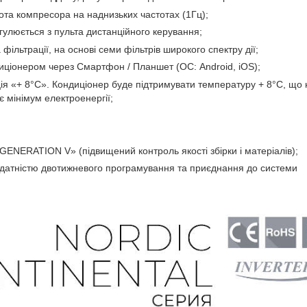
обота компресора на наднизьких частотах (1Гц);
гулюється з пульта дистанційного керування;
ільтрації, на основі семи фільтрів широкого спектру дії;
иціонером через Смартфон / Планшет (ОС: Android, iOS);
ія «+ 8°С». Кондиціонер буде підтримувати температуру + 8°С, що 
 мінімум електроенергії;
ENERATION V» (підвищений контроль якості збірки і матеріалів);
 здатністю двотижневого програмування та приєднання до системи