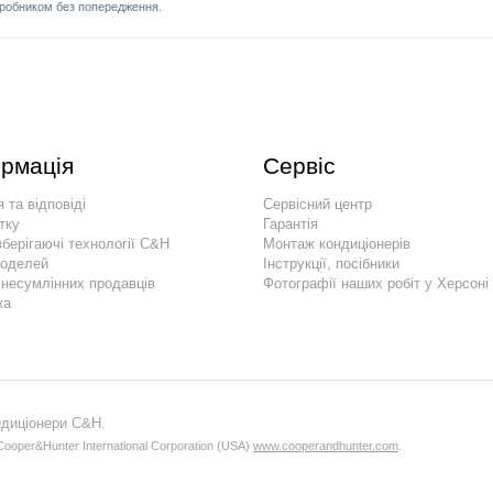
иробником без попередження.
рмація
Сервіс
 та відповіді
Сервісний центр
тку
Гарантія
берігаючі технології C&H
Монтаж кондиціонерів
моделей
Інструкції, посібники
 несумлінних продавців
Фотографії наших робіт у Херсоні
ка
ндиціонери C&H.
ooper&Hunter International Corporation (USA)
www.cooperandhunter.com
.