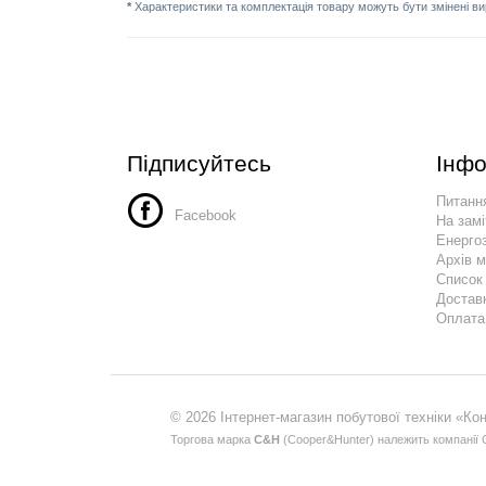
*
Характеристики та комплектація товару можуть бути змінені в
Підписуйтесь
Інфо
Питання
Facebook
На замі
Енергоз
Архів 
Список
Достав
Оплата
© 2026 Інтернет-магазин побутової техніки «Ко
Торгова марка
С&H
(Сooper&Hunter) належить компанії С