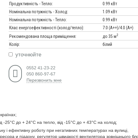
Продуктивність - Тепло:
0.99 кВт
Номінальна потужність - Холод:
1.09 кВт
Номінальна потужність - Тепло:
0.99 кВт
Клас енергоефективності (холод/тепло):
7.0 (А++)/4.0 (А+)
2
до 35 м
Рекомендована площа приміщення:
Колір:
білий
уточнюйте
0552 41-23-22
050 860-97-67
Перезвонить мне
країнах;
 -25°C до + 24°C на тепло, від -15°C до + 43°C на холод;
ну і ефективну роботу при негативних температурах на вулиці,
ресора и піддону, регулятор швидкості вентилятора зовнішнього бло