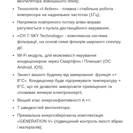
вентилятора зовнішнього блоку;
Технологія «I-Action» - плавна і стабільна робота
компресора на наднизьких частотах (1Гц);
Напрямок повітряного потоку вліво-вправо
регулюється з пульта дистанційного керування;
«CH 7-SKY Technology» - комплексна система
фільтрації, на основі семи фільтрів широкого спектру
дії;
Wi-Fi модуль, для можливості керування
кондиціонером через Смартфон / Планшет (ОС:
Android, iOS);
Захист вашого будинку від замерзання: функція «+
8°С». Кондиціонер буде підтримувати температуру +
8°С, що не дозволяє заморозити приміщення та
споживає мінімум електроенергії;
Вищий клас енергоефективності A ++;
7 швидкостей вентилятора;
Преміальна енергозберігаюча комплектація
«GENERATION V» (підвищений контроль якості збірки
і матеріалів);