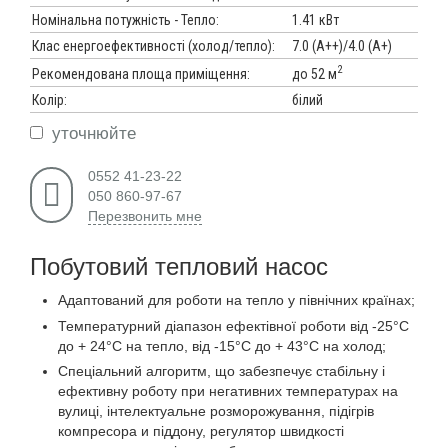
Номінальна потужність - Тепло:
1.41 кВт
Клас енергоефективності (холод/тепло):
7.0 (А++)/4.0 (А+)
2
до 52 м
Рекомендована площа приміщення:
Колір:
білий
уточнюйте
0552 41-23-22
050 860-97-67
Перезвонить мне
Побутовий тепловий насос
Адаптований для роботи на тепло у північних країнах;
Температурний діапазон ефектівної роботи від -25°C
до + 24°C на тепло, від -15°C до + 43°C на холод;
Спеціальний алгоритм, що забезпечує стабільну і
ефективну роботу при негативних температурах на
вулиці, інтелектуальне розморожування, підігрів
компресора и піддону, регулятор швидкості