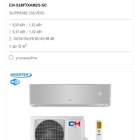
CH-S18FTXAM2S-SC
SUPREME (SILVER)
5,30 кВт
/
1,32 кВт
5,57 кВт
/
1,32 кВт
30/33/36/39/42/45/48 dB
2
до 52 м
уточнюйте