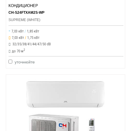
КОНДИЦИОНЕР
CH-S24FTXAM2S-WP
SUPREME (WHITE)
7,03 кВт
/
1,85 кВт
7,03 кВт
/
1,75 кВт
32/35/38/41/44/47/50 dB
2
до 70 м
уточнюйте