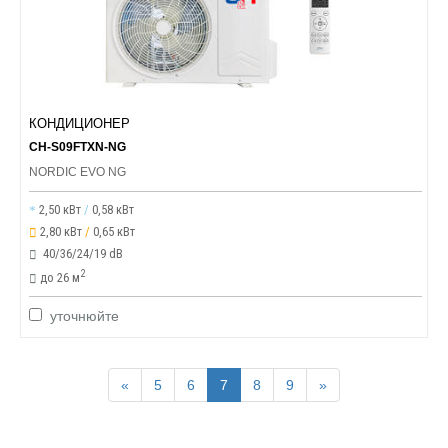
КОНДИЦИОНЕР
CH-S09FTXN-NG
NORDIC EVO NG
2,50 кВт
/
0,58 кВт
2,80 кВт
/
0,65 кВт
40/36/24/19 dB
2
до 26 м
уточнюйте
«
5
6
7
8
9
»