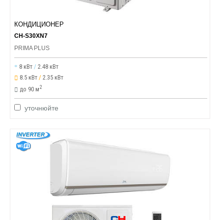
КОНДИЦИОНЕР
CH-S30XN7
PRIMA PLUS
8 кВт
/
2.48 кВт
8.5 кВт
/
2.35 кВт
2
до 90 м
уточнюйте