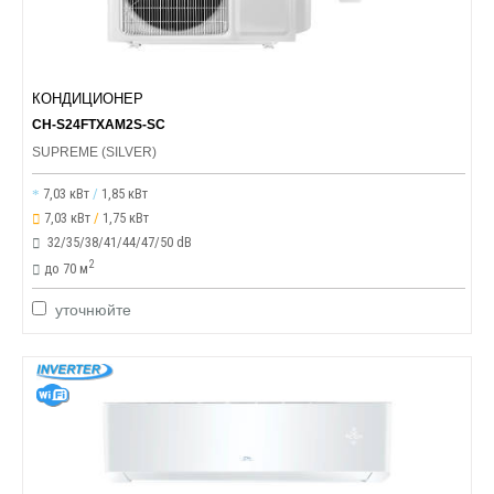
КОНДИЦИОНЕР
CH-S24FTXAM2S-SC
SUPREME (SILVER)
7,03 кВт
/
1,85 кВт
7,03 кВт
/
1,75 кВт
32/35/38/41/44/47/50 dB
2
до 70 м
уточнюйте