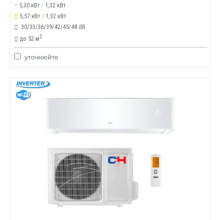
5,30 кВт
/
1,32 кВт
5,57 кВт
/
1,32 кВт
30/33/36/39/42/45/48 dB
2
до 52 м
уточнюйте