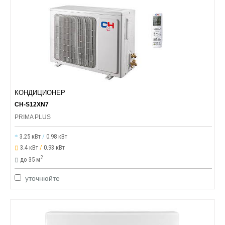
КОНДИЦИОНЕР
CH-S12XN7
PRIMA PLUS
3.25 кВт
/
0.98 кВт
3.4 кВт
/
0.93 кВт
2
до 35 м
уточнюйте