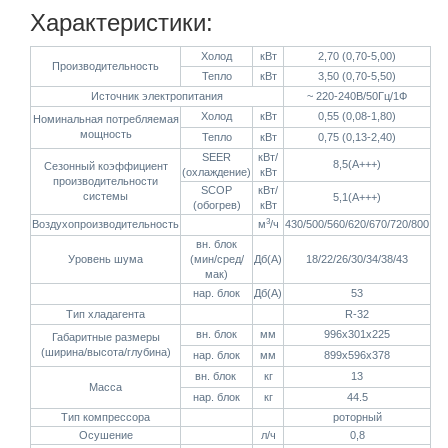
Характеристики:
Холод
кВт
2,70 (0,70-5,00)
Производительность
Тепло
кВт
3,50 (0,70-5,50)
Источник электропитания
~ 220-240В/50Гц/1Ф
Холод
кВт
0,55 (0,08-1,80)
Номинальная потребляемая
мощность
Тепло
кВт
0,75 (0,13-2,40)
SEER
кВт/
8,5(А+++)
Сезонный коэффициент
(охлаждение)
кВт
производительности
SCOP
кВт/
системы
5,1(А+++)
(обогрев)
кВт
3
Воздухопроизводительность
м
/ч
430/500/560/620/670/720/800
вн. блок
Уровень шума
(мин/сред/
Дб(А)
18/22/26/30/34/38/43
мак)
нар. блок
Дб(А)
53
Тип хладагента
R-32
вн. блок
мм
996х301х225
Габаритные размеры
(ширина/высота/глубина)
нар. блок
мм
899х596х378
вн. блок
кг
13
Масса
нар. блок
кг
44.5
Тип компрессора
роторный
Осушение
л/ч
0,8