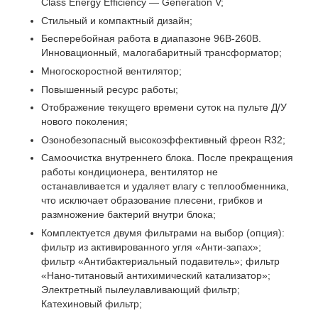
Class Energy Efficiency — Generation V;
Стильный и компактный дизайн;
Бесперебойная работа в диапазоне 96В-260В.
Инновационный, малогабаритный трансформатор;
Многоскоростной вентилятор;
Повышенный ресурс работы;
Отображение текущего времени суток на пульте Д/У
нового поколения;
Озонобезопасный высокоэффективный фреон R32;
Самоочистка внутреннего блока. После прекращения
работы кондиционера, вентилятор не
останавливается и удаляет влагу с теплообменника,
что исключает образование плесени, грибков и
размножение бактерий внутри блока;
Комплектуется двумя фильтрами на выбор (опция):
фильтр из активированного угля «Анти-запах»;
фильтр «Антибактериальный подавитель»; фильтр
«Нано-титановый антихимический катализатор»;
Электретный пылеулавливающий фильтр;
Катехиновый фильтр;