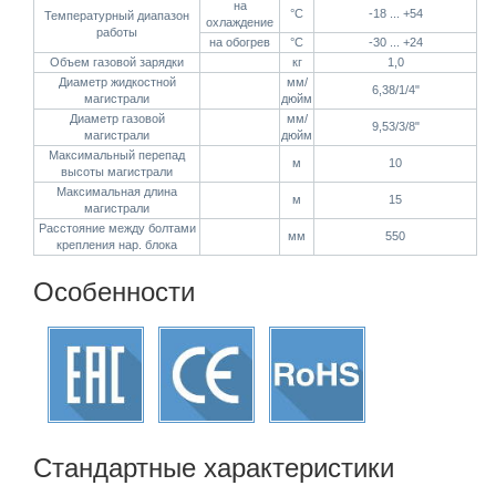
на
°C
-18 ... +54
Температурный диапазон
охлаждение
работы
на обогрев
°C
-30 ... +24
Объем газовой зарядки
кг
1,0
Диаметр жидкостной
мм/
6,38/1/4"
магистрали
дюйм
Диаметр газовой
мм/
9,53/3/8"
магистрали
дюйм
Максимальный перепад
м
10
высоты магистрали
Максимальная длина
м
15
магистрали
Расстояние между болтами
мм
550
крепления нар. блока
Особенности
Стандартные характеристики