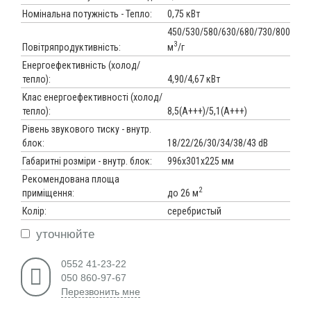
Номінальна потужність - Тепло:
0,75 кВт
450/530/580/630/680/730/800
3
м
/г
Повітряпродуктивність:
Енергоефективність (холод/
тепло):
4,90/4,67 кВт
Клас енергоефективності (холод/
тепло):
8,5(А+++)/5,1(А+++)
Рівень звукового тиску - внутр.
блок:
18/22/26/30/34/38/43 dB
Габаритні розміри - внутр. блок:
996х301х225 мм
Рекомендована площа
2
до 26 м
приміщення:
Колір:
серебристый
уточнюйте
0552 41-23-22
050 860-97-67
Перезвонить мне