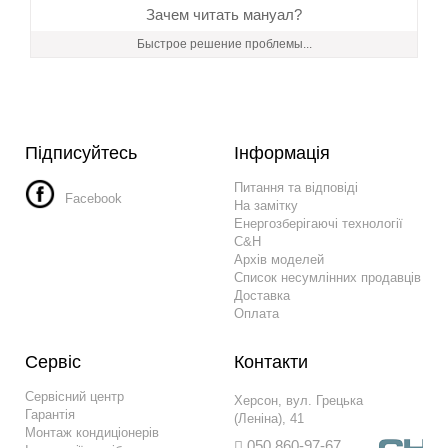
Зачем читать мануал?
Быстрое решение проблемы...
Підписуйтесь
Інформація
Питання та відповіді
Facebook
На замітку
Енергозберігаючі технології
C&H
Архів моделей
Список несумлінних продавців
Доставка
Оплата
Сервіс
Контакти
Сервісний центр
Херсон, вул. Грецька
Гарантія
(Леніна), 41
Монтаж кондиціонерів
050 860-97-67