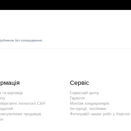
иробником без попередження.
рмація
Сервіс
 та відповіді
Сервісний центр
тку
Гарантія
берігаючі технології C&H
Монтаж кондиціонерів
моделей
Інструкції, посібники
 несумлінних продавців
Фотографії наших робіт у Херсоні
ка