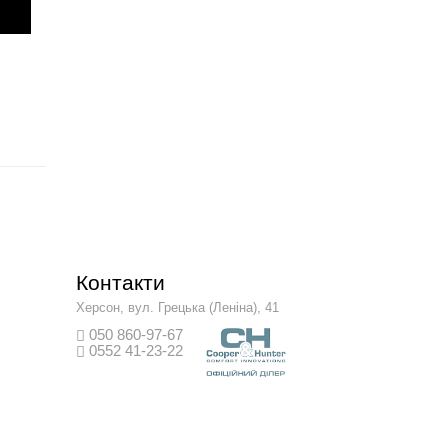
Контакти
Херсон, вул. Грецька (Леніна), 41
050 860-97-67
0552 41-23-22