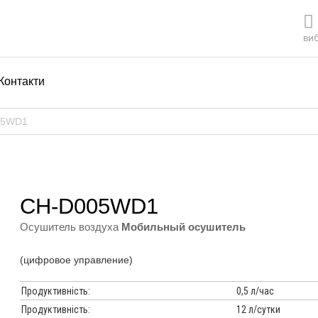
виб
Контакти
05WD1
CH-D005WD1
Осушитель воздуха
Мобильный осушитель
(цифровое управление)
Продуктивність:
0,5 л/час
Продуктивність:
12 л/сутки