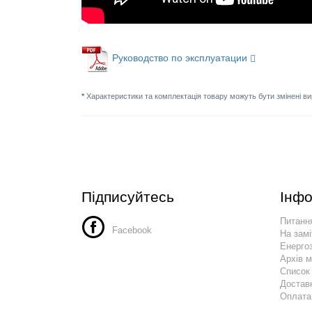
Руководство по эксплуатации
*
Характеристики та комплектація товару можуть бути змінені в
Підписуйтесь
Інфо
Питання
Facebook
На замі
Енергоз
Архів 
Список
Достав
Оплата