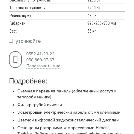
Споживана потужність:
1260 Вт
Теплова потужність:
2200 Вт
Рівень шуму:
48 dB
Габарити:
890х255х750 мм
Вес:
55 кг
уточнюйте
0552 41-23-22
050 860-97-67
Перезвонить мне
Подробнее:
Cьемная передняя панель (облегченный доступ к
теплообменнику)
Фильтр грубой очистки
3х метровый электрический кабель с 3мя клеммами
Цветной цифровой жидкокристаллический дисплей
Оснащены роторными компрессорами Hitachi,
Toshiba. Работают тихо и с высокой эффективностью.