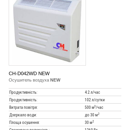
CH-D042WD NEW
Осушитель воздуха
NEW
Продуктивність:
4.2 л/час
Продуктивність:
102 л/сутки
3
Витрата повітря:
500 м
/час
2
Дзеркало води:
до 30 м
2
Площа осушення:
30 м