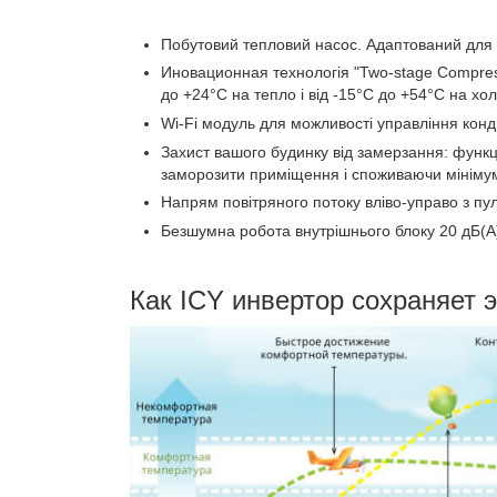
Побутовий тепловий насос. Адаптований для р
Иновационная технологія "Two-stage Compres
до +24°C на тепло і від -15°C до +54°C на хол
Wi-Fi модуль для можливості управління кон
Захист вашого будинку від замерзання: функ
заморозити приміщення і споживаючи мінімум
Напрям повітряного потоку вліво-управо з пул
Безшумна робота внутрішнього блоку 20 дБ(А
Как ICY инвертор сохраняет 