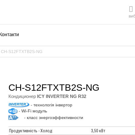
виб
Контакти
р CH-S12FTXTB2S-NG
CH-S12FTXTB2S-NG
Кондиционер
ICY INVERTER NG R32
- технологія інвертор
- Wi-Fi модуль
- класс энергоэффективности
Продуктивність - Холод:
3,50 кВт