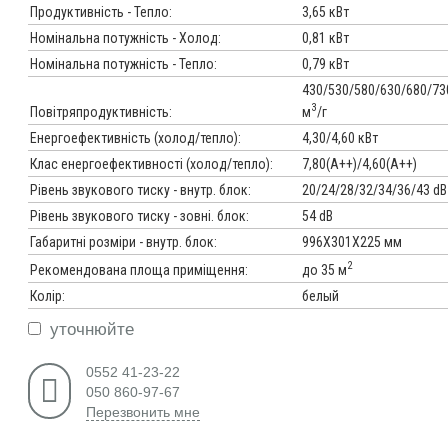
Продуктивність - Тепло:
3,65 кВт
Номінальна потужність - Холод:
0,81 кВт
Номінальна потужність - Тепло:
0,79 кВт
430/530/580/630/680/73
3
м
/г
Повітряпродуктивність:
Енергоефективність (холод/тепло):
4,30/4,60 кВт
Клас енергоефективності (холод/тепло):
7,80(А++)/4,60(A++)
Рівень звукового тиску - внутр. блок:
20/24/28/32/34/36/43 dB
Рівень звукового тиску - зовні. блок:
54 dB
Габаритні розміри - внутр. блок:
996Х301Х225 мм
2
до 35 м
Рекомендована площа приміщення:
Колір:
белый
уточнюйте
0552 41-23-22
050 860-97-67
Перезвонить мне