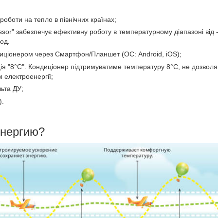
оботи на тепло в північних країнах;
sor" забезпечує ефективну роботу в температурному діапазоні від 
од.
диціонером через Смартфон/Планшет (ОС: Android, iOS);
ція "8°C". Кондиціонер підтримуватиме температуру 8°C, не дозвол
 електроенергії;
ьта ДУ;
).
энергию?