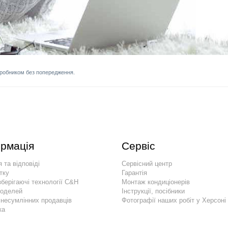
иробником без попередження.
рмація
Сервіс
 та відповіді
Сервісний центр
тку
Гарантія
берігаючі технології C&H
Монтаж кондиціонерів
моделей
Інструкції, посібники
 несумлінних продавців
Фотографії наших робіт у Херсоні
ка