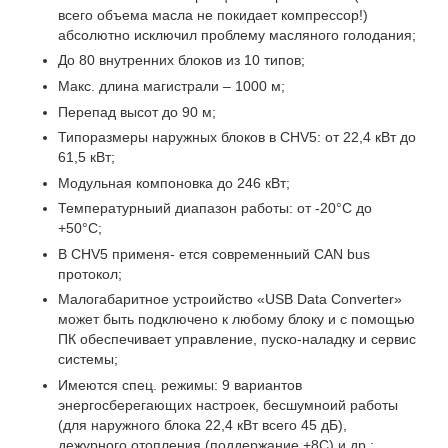
всего объема масла не покидает компрессор!)
абсолютно исключил проблему масляного голодания;
До 80 внутренних блоков из 10 типов;
Макс. длина магистрали – 1000 м;
Перепад высот до 90 м;
Типоразмеры наружных блоков в CHV5: от 22,4 кВт до
61,5 кВт;
Модульная компоновка до 246 кВт;
Температурныий диапазон работы: от -20°С до
+50°С;
В CHV5 применя- ется современныий CAN bus
протокол;
Малогабаритное устроийство «USB Data Converter»
может быть подключено к любому блоку и с помощью
ПК обеспечивает управление, пуско-наладку и сервис
системы;
Имеются спец. режимы: 9 вариантов
энергосберегающих настроек, бесшумноий работы
(для наружного блока 22,4 кВт всего 45 дБ),
дежурного отопления (поддержание +8С) и др.;