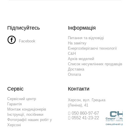
Підписуйтесь
Інформація
Питання та відповіді
Facebook
На замітку
Енергозберігаючі технології
C&H
Архів моделей
Список несумлінних продавців
Доставка
Оплата
Сервіс
Контакти
Сервісний центр
Херсон, вул. Грецька
Гарантія
(Леніна), 41
Монтаж кондиціонерів
050 860-97-67
Інструкції, посібники
0552 41-23-22
Фотографії наших робіт у
Херсоні