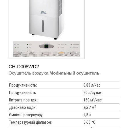
CH-D008WD2
Осушитель воздуха
Мобильный осушитель
Продуктивність:
0,83 л/час
Продуктивність:
20 л/сутки
3
Витрата повітря:
160 м
/час
2
Дзеркало води:
до 7 м
Ємність резервуару:
4,8 л
Температурний діапазон:
5-35 ªC