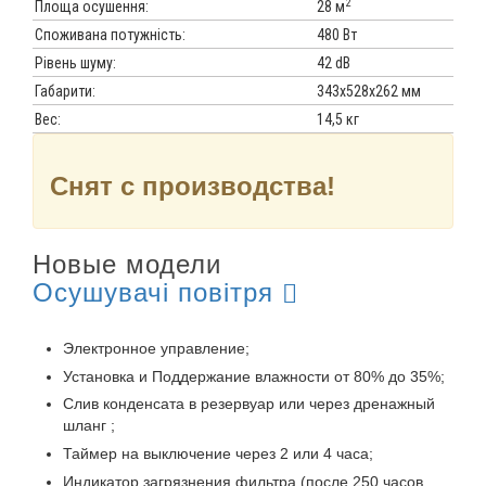
2
Площа осушення:
28 м
Споживана потужність:
480 Вт
Рівень шуму:
42 dB
Габарити:
343х528х262 мм
Вес:
14,5 кг
Снят с производства!
Новые модели
Осушувачі повітря
Электронное управление;
Установка и Поддержание влажности от 80% до 35%;
Слив конденсата в резервуар или через дренажный
шланг ;
Таймер на выключение через 2 или 4 часа;
Индикатор загрязнения фильтра (после 250 часов