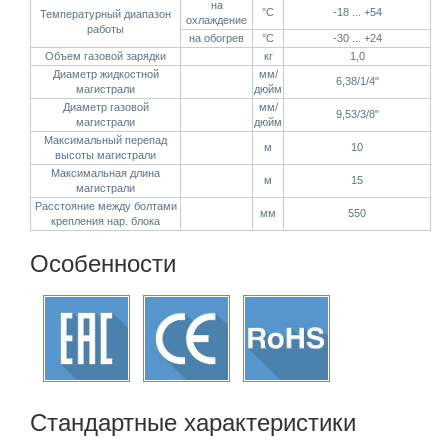
на
°C
-18 ... +54
Температурный диапазон
охлаждение
работы
на обогрев
°C
-30 ... +24
Объем газовой зарядки
кг
1,0
Диаметр жидкостной
мм/
6,38/1/4"
магистрали
дюйм
Диаметр газовой
мм/
9,53/3/8"
магистрали
дюйм
Максимальный перепад
м
10
высоты магистрали
Максимальная длина
м
15
магистрали
Расстояние между болтами
мм
550
крепления нар. блока
Особенности
Стандартные характеристики