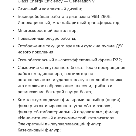
Class Energy Efficiency — Generation V;
Стильный и компактный дизайн;
Бесперебойная работа в диапазоне 96В-260В.
Инновационный, малогабаритный трансформатор;
Многоскоростной вентилятор;
Повышенный ресурс работы;
Отображение текущего времени суток на пульте Д/У
нового поколения;
Озонобезопасный высокоэффективный фреон R32;
Самоочистка внутреннего блока. После прекращения
работы кондиционера, вентилятор не
останавливается и удаляет влагу с теплообменника,
что исключает образование плесени, грибков и
размножение бактерий внутри блока;
Комплектуется двумя фильтрами на выбор (опция):
фильтр из активированного угля «Анти-запах»;
фильтр «Антибактериальный подавитель»; фильтр
«Нано-титановый антихимический катализатор»;
Электретный пылеулавливающий фильтр;
Катехиновый фильтр;