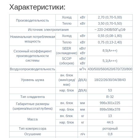
Характеристики:
Холод
кВт
2,70 (0,70-5,00)
Производительность
Тепло
кВт
3,50 (0,70-5,50)
Источник электропитания
~ 220-240В/50Гц/1Ф
Холод
кВт
0,55 (0,08-1,80)
Номинальная потребляемая
мощность
Тепло
кВт
0,75 (0,13-2,40)
SEER
кВт/
8,5(А+++)
Сезонный коэффициент
(охлаждение)
кВт
производительности
SCOP
кВт/
системы
5,1(А+++)
(обогрев)
кВт
3
Воздухопроизводительность
м
/ч
430/500/560/620/670/720/800
вн. блок
Уровень шума
(мин/сред/
Дб(А)
18/22/26/30/34/38/43
мак)
нар. блок
Дб(А)
53
Тип хладагента
R-32
вн. блок
мм
996х301х225
Габаритные размеры
(ширина/высота/глубина)
нар. блок
мм
899х596х378
вн. блок
кг
13
Масса
нар. блок
кг
44.5
Тип компрессора
роторный
Осушение
л/ч
0,8