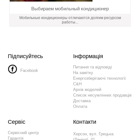
Выбираем мобильный кондиционер
Мобильные кондиционеры отличаются долгим ресурсом
работы...
Підписуйтесь
Інформація
Питання та відповіді
Facebook
На замітку
Енергозберігаючі технології
C&H
Архів моделей
Список несумлінних продавців
Доставка
Оплата
Сервіс
Контакти
Сервісний центр
Херсон, вул. Грецька
Гарантія
(Леніна), 41