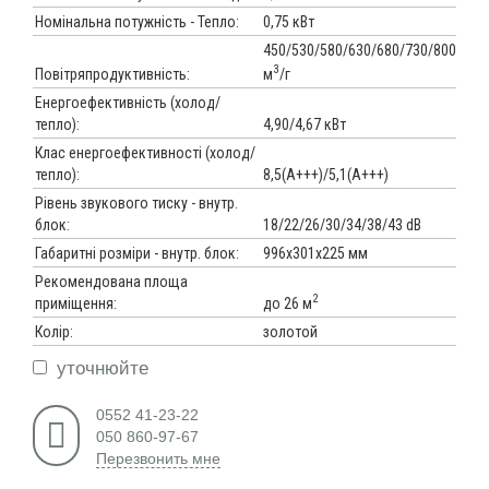
Номінальна потужність - Тепло:
0,75 кВт
450/530/580/630/680/730/800
3
м
/г
Повітряпродуктивність:
Енергоефективність (холод/
тепло):
4,90/4,67 кВт
Клас енергоефективності (холод/
тепло):
8,5(А+++)/5,1(А+++)
Рівень звукового тиску - внутр.
блок:
18/22/26/30/34/38/43 dB
Габаритні розміри - внутр. блок:
996х301х225 мм
Рекомендована площа
2
до 26 м
приміщення:
Колір:
золотой
уточнюйте
0552 41-23-22
050 860-97-67
Перезвонить мне