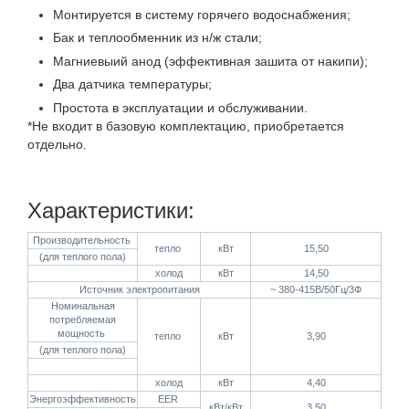
Монтируется в систему горячего водоснабжения;
Бак и теплообменник из н/ж стали;
Магниевыий анод (эффективная зашита от накипи);
Два датчика температуры;
Простота в эксплуатации и обслуживании.
*Не входит в базовую комплектацию, приобретается
отдельно.
Характеристики:
Производительность
тепло
кВт
15,50
(для теплого пола)
холод
кВт
14,50
Источник электропитания
~ 380-415В/50Гц/3Ф
Номинальная
потребляемая
мощность
тепло
кВт
3,90
(для теплого пола)
холод
кВт
4,40
Энергоэффективность
EER
кВт/кВт
3,50