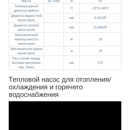
Масса
вн. блок
кг
55
Температурный
°C
-20°C/+48°C
диапазон работы
Диаметр жидкостной
мм
9,53/3/8”
магистрали
Диаметр газовой
мм
15,88/5/8”
магистрали
Максимальный
перепад высоты
м
25
магистрали
Максимальная длина
м
30
магистрали
Расстояние между
болтами крепления
мм
572
нар. блока
Тепловой насос для отопления/
охлаждения и горячего
водоснабжения