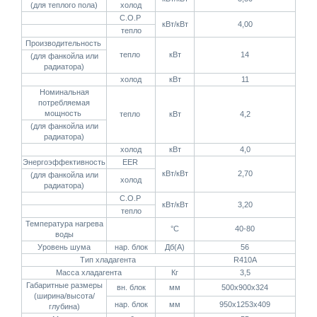
(для теплого пола)
холод
C.O.P
кВт/кВт
4,00
тепло
Производительность
тепло
кВт
14
(для фанкойла или
радиатора)
холод
кВт
11
Номинальная
потребляемая
мощность
тепло
кВт
4,2
(для фанкойла или
радиатора)
холод
кВт
4,0
Энергоэффективность
EER
кВт/кВт
2,70
(для фанкойла или
холод
радиатора)
C.O.P
кВт/кВт
3,20
тепло
Температура нагрева
°C
40-80
воды
Уровень шума
нар. блок
Дб(А)
56
Тип хладагента
R410A
Масса хладагента
Кг
3,5
Габаритные размеры
вн. блок
мм
500х900х324
(ширина/высота/
нар. блок
мм
950х1253х409
глубина)