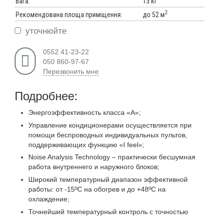
Вага:
13 кг
2
до 52 м
Рекомендована площа приміщення:
уточнюйте
0552 41-23-22
050 860-97-67
Перезвонить мне
Подробнее:
Энергоэффективность класса «А»;
Управление кондиционерами осуществляется при
помощи беспроводных индивидуальных пультов,
поддерживающих функцию «I feel»;
Noise Analysis Technology – практически бесшумная
работа внутреннего и наружного блоков;
Широкий температурный диапазон эффективной
работы: от -15ºС на обогрев и до +48ºС на
охлаждение;
Точнейший температурный контроль с точностью