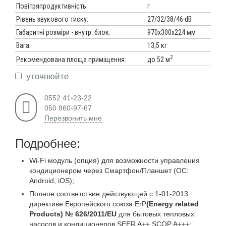
г
Повітряпродуктивність:
Рівень звукового тиску:
27/32/38/46 dB
Габаритні розміри - внутр. блок:
970х300х224 мм
Вага:
13,5 кг
2
до 52 м
Рекомендована площа приміщення:
уточнюйте
0552 41-23-22
050 860-97-67
Перезвонить мне
Подробнее:
Wi-Fi модуль (опция) для возможности управления
кондиционером через Смартфон/Планшет (ОС:
Android, iOS);
Полное соответствие действующей c 1-01-2013
директиве Европейского союза ErP
(Energy related
Products) № 626/2011/EU
для бытовых тепловых
насосов и кондиционеров SEER A++ SCOP A+++;