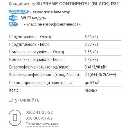
Кондиционер
SUPREME CONTINENTAL (BLACK) R32
- технологія інвертор
- Wi-Fi модуль
- класс энергоэффективности
Продуктивність - Холод:
5,30 кВт
Продуктивність - Тепло:
5,57 кВт
Номінальна потужність - Холод:
1,55 кВт
Номінальна потужність - Тепло:
1,43 кВт
Енергоефективність (холод/тепло):
3,41/3,90 кВт
Клас енергоефективності (холод/тепло):
7,6(А++)/5.2(А+++)
2
до 52 м
Рекомендована площа приміщення:
Колір:
черный
уточнюйте
0552 41-23-22
050 860-97-67
Перезвонить мне