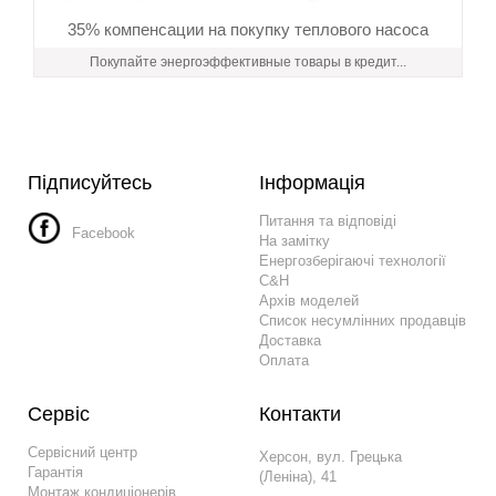
35% компенсации на покупку теплового насоса
Покупайте энергоэффективные товары в кредит...
Підписуйтесь
Інформація
Питання та відповіді
Facebook
На замітку
Енергозберігаючі технології
C&H
Архів моделей
Список несумлінних продавців
Доставка
Оплата
Сервіс
Контакти
Сервісний центр
Херсон, вул. Грецька
Гарантія
(Леніна), 41
Монтаж кондиціонерів