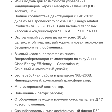
Wi-Fi модуль для возможности управления
кондиционером через Смартфон / Планшет (ОС:
Android, iOS)
Полное соответствие действующей c 1-01-2013
директиве Европейского союза ErP (Energy related
Products) № 626/2011 / EU для бытовых тепловых
насосов и кондиционеров SEER A +++ SCOP A +++;
Экстра низкий уровень шума — всего 18 дБ,
цельнолитой пластиковый корпус и новая технология
бесшовного теплообменника;
Высший класс энергоэффективности.
Энергосберегающая комплектация по типу A +++
Class Energy Efficiency — Generation V;
Стильный и компактный дизайн;
Бесперебойная работа в диапазоне 96В-260В.
Инновационный, компактный трансформатор;
Многоскоростной вентилятор;
Повышенный ресурс работы;
Отображение текущего времени суток на пульте Д / У
нового поколения;
Озонобезопасный высокоэффективный фреон R32;