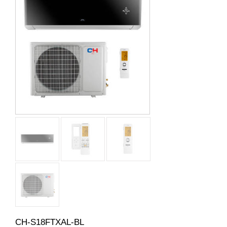
CH-S18FTXAL-BL