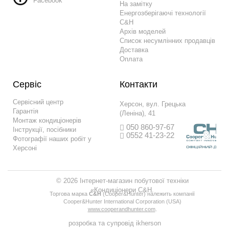
Facebook
На замітку
Енергозберігаючі технології
C&H
Архів моделей
Список несумлінних продавців
Доставка
Оплата
Сервіс
Контакти
Сервісний центр
Херсон, вул. Грецька
Гарантія
(Леніна), 41
Монтаж кондиціонерів
050 860-97-67
Інструкції, посібники
0552 41-23-22
Фотографії наших робіт у
Херсоні
© 2026 Інтернет-магазин побутової техніки
«Кондиціонери C&H.
Торгова марка
С&H
(Сooper&Hunter) належить компанії
Сooper&Hunter International Corporation (USA)
www.cooperandhunter.com
.
розробка та супровід
ikherson